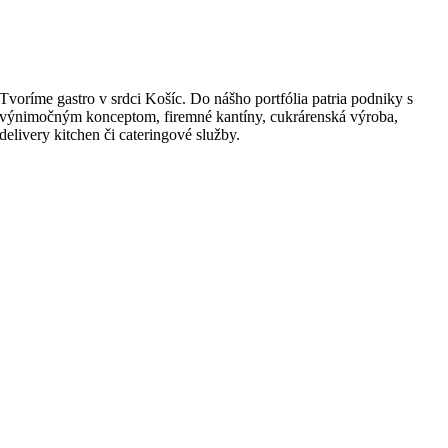
Tvoríme gastro v srdci Košíc. Do nášho portfólia patria podniky s
výnimočným konceptom, firemné kantíny, cukrárenská výroba,
delivery kitchen či cateringové služby.
Generálny manažér
Ivan Kočiš
+421 911 910 508
ivan.kocis@precisegroup.sk
Prevádzkový manažér
Erika Jablonovská
0915 042 155
erika.jablonovska@precisefood.sk
Osobný odber – objednávky
Mlynská 27, 04001 Košice
t.č: +421 908 071 105
Korešpodenčná adresa
Precise s.r.o.