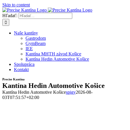
Skip to content
Hľadať:
Naše kantíny
Gastrodom
GymBeam
IEE
Kantína MHTH závod Košice
Kantína Hedin Automotive Košice
Spolupráca
Kontakt
Precise Kantína
Kantína Hedin Automotive Košice
Kantína Hedin Automotive Košice
spigy
2026-08-
03T07:51:57+02:00
Kantína je len pre zamestnancov spoločnosti Hedin Automotive
Košice