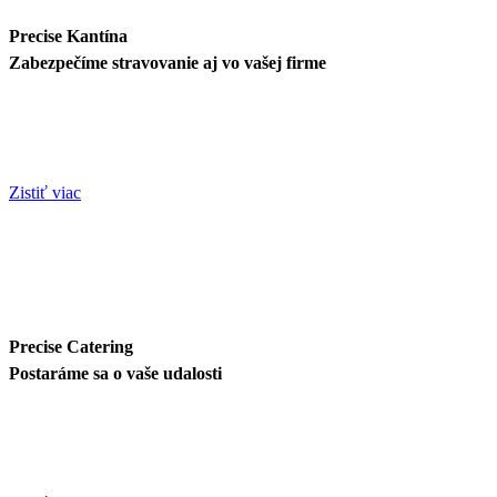
Precise Kantína
Zabezpečíme stravovanie aj vo vašej firme
Sme schopní s Vami kantíny spolutvoriť a projektovať od začiatku
výstavby Vášho centra či továrne až po hladkú prevádzku po
zabehnutí všetkých procesov
Zistiť viac
Precise Catering
Postaráme sa o vaše udalosti
Zabezpečíme váš event od A po Z. Celkové naplánovanie vášho
eventu, cez obstaranie priestorov, naplánovanie programu,
zabezpečenie cateringu a celkovej realizácie.